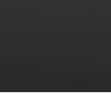
* Este tipo de vidro de construção é resistente ao fogo.
Embora não seja isolado, posso ser usado em qualquer
lugar.
Ambiente de fábrica