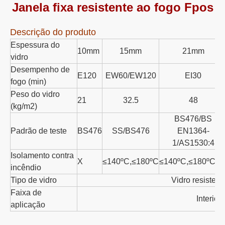
Janela fixa resistente ao fogo Fpos
Descrição do produto
Espessura do
10mm
15mm
21mm
vidro
Desempenho de
E120
EW60/EW120
EI30
fogo (min)
Peso do vidro
21
32.5
48
(kg/m2)
BS476/BS
Padrão de teste
BS476
SS/BS476
EN1364-
1/AS1530:4
Isolamento contra
X
≤140ºC,≤180ºC
≤140ºC,≤180ºC
incêndio
Tipo de vidro
Vidro resisten
Faixa de
Interior/
aplicação