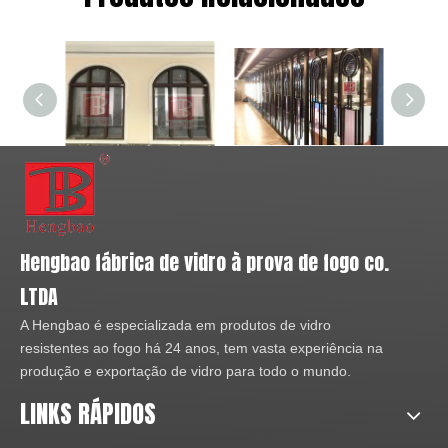
explorando categorias de
produtos
Sistema fixo de janela à prova de fogo Ei30
Janela de vidro fixa com isolamento térmico de 60 minutos de tempo de avaliação com certificado BS
Hengbao fábrica de vidro à prova de fogo co.
LTDA
A Hengbao é especializada em produtos de vidro
resistentes ao fogo há 24 anos, tem vasta experiência na
produção e exportação de vidro para todo o mundo.
LINKS RÁPIDOS
Sobre o vidro Fire