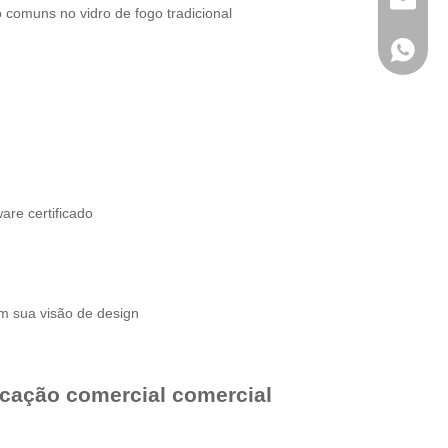
wanwenm
o comuns no vidro de fogo tradicional
+86- 13
re certificado
m sua visão de design
icação comercial comercial