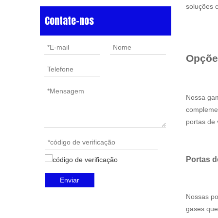
soluções 
Contate-nos
Opções
Nossa gam
complemen
portas de 
Portas d
Enviar
Nossas por
gases quen