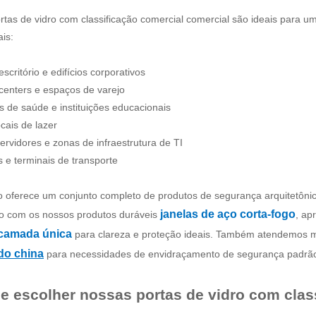
tas de vidro com classificação comercial comercial são ideais para 
ais:
escritório e edifícios corporativos
centers e espaços de varejo
s de saúde e instituições educacionais
ocais de lazer
ervidores e zonas de infraestrutura de TI
 e terminais de transporte
 oferece um conjunto completo de produtos de segurança arquitetônica
janelas de aço corta-fogo
cio com os nossos produtos duráveis
, ap
 camada única
para clareza e proteção ideais. Também atendemos m
do china
para necessidades de envidraçamento de segurança padrã
e escolher nossas portas de vidro com clas