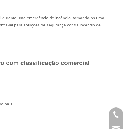
ral durante uma emergência de incêndio, tornando-os uma
onfiável para soluções de segurança contra incêndio de
dro com classificação comercial
do país
+86- 13