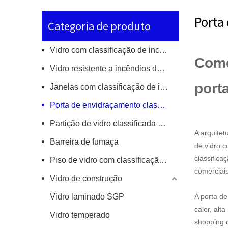
Porta
Categoria de produto
Vidro com classificação de incêndio de camada única
Come
Vidro resistente a incêndios de FPOs
port
Janelas com classificação de incêndio
Porta de envidraçamento classificada por incêndio
Partição de vidro classificada por incêndio
A arquite
Barreira de fumaça
de vidro 
classifica
Piso de vidro com classificação de incêndio/clarabóia
comerciais
Vidro de construção
Vidro laminado SGP
A porta de
calor, alt
Vidro temperado
shopping c