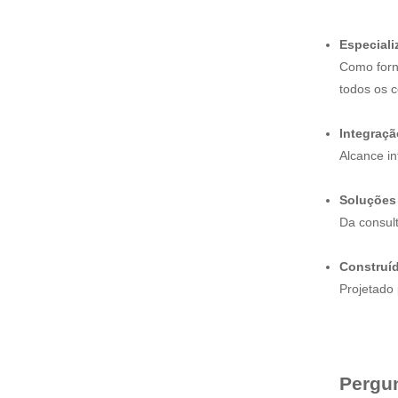
Especiali
Como forn
todos os c
Integraçã
Alcance in
Soluções
Da consul
Construíd
Projetado
Pergun