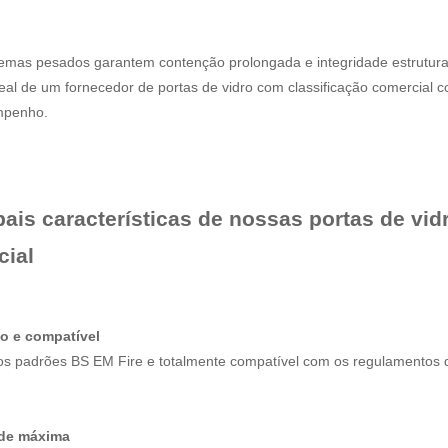
temas pesados ​​garantem contenção prolongada e integridade estrutu
eal de um fornecedor de portas de vidro com classificação comercial c
mpenho.
pais características de nossas portas de vi
cial
do e compatível
os padrões BS EM Fire e totalmente compatível com os regulamentos 
ade máxima