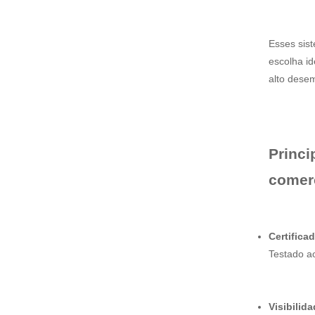
Esses sis
escolha id
alto dese
Princi
comer
Certifica
Testado a
Visibilid