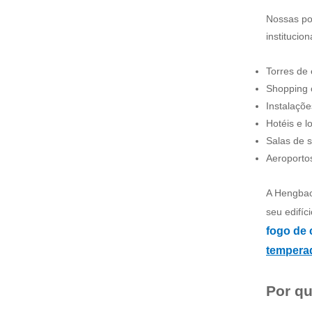
Nossas por
institucion
Torres de 
Shopping 
Instalaçõe
Hotéis e l
Salas de s
Aeroportos
A Hengbao
seu edifí
fogo de
tempera
Por qu