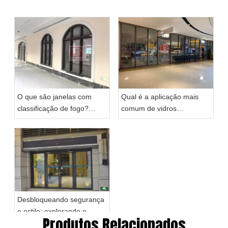
O que são janelas com
Qual é a aplicação mais
classificação de fogo?
comum de vidros
Explorando janelas com
resistentes ao fogo?
classificação de fogo
Desbloqueando segurança
e estilo: explorando o
Produtos Relacionados
mundo dos vidros com