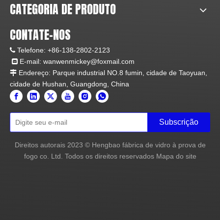
8. Vidro na porta corta-fogo: 15mm/26mm/41mm
CATEGORIA DE PRODUTO
9. Aplicação: Porta de entrada para hotel,
restaurante, museu, gabinete do governo e outros
CONTATE-NOS
edifícios.
Objetivo: Criar uma produção social mais segura e
Telefone:
+86-138-2802-2123

um ambiente de vida verde.
E-mail:
wanwenmickey@foxmail.com

Endereço: Parque industrial NO.8 fumin, cidade de Taoyuan,

Fábrica
cidade de Hushan, Guangdong, China
Subscrição
Direitos autorais
2023
© Hengbao fábrica de vidro à prova de
fogo co. Ltd. Todos os direitos reservados
Mapa do site