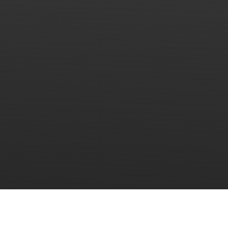
Heshan Hengbao está localizado no Parque Industrial
No.8 Fumin, cidade de Taoyuan, cidade de Heshan,