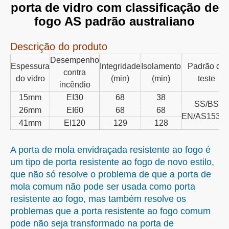
porta de vidro com classificação de
fogo AS padrão australiano
Descrição do produto
Desempenho
Espessura
Integridade
Isolamento
Padrão de
contra
do vidro
(min)
(min)
teste
incêndio
15mm
EI30
68
38
SS/BS
26mm
EI60
68
68
EN/AS1530.
41mm
EI120
129
128
A porta de mola envidraçada resistente ao fogo é
um tipo de porta resistente ao fogo de novo estilo,
que não só resolve o problema de que a porta de
mola comum não pode ser usada como porta
resistente ao fogo, mas também resolve os
problemas que a porta resistente ao fogo comum
pode não seja transformado na porta de