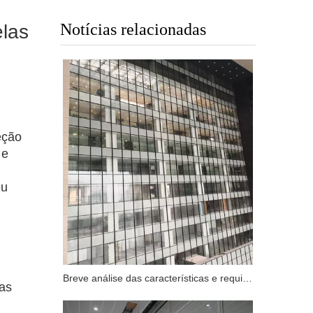
Notícias relacionadas
elas
eção
 e
eu
Breve análise das características e requisitos funcionais da parede cortina de vidro à prova de fogo
 as