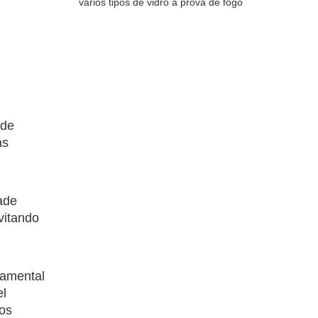
vários tipos de vidro à prova de fogo
 de
as
dade
vitando
damental
el
aos