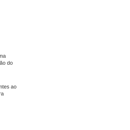
ema
ção do
entes ao
ra