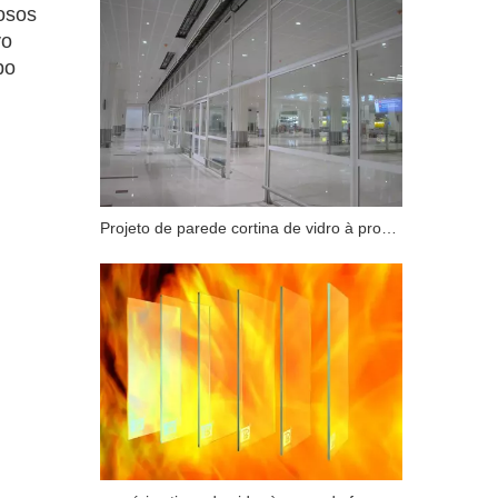
osos
vo
po
Projeto de parede cortina de vidro à prova de fogo