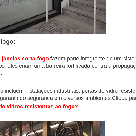
 fogo:
 janelas corta-fogo
fazem parte integrante de um sist
s, eles criam uma barreira fortificada contra a propaga
.
o incluem instalações industriais, portas de vidro resist
o, garantindo segurança em diversos ambientes.Clique pa
e vidros resistentes ao fogo?