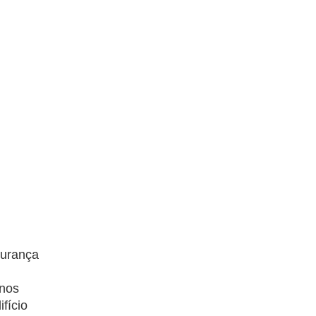
gurança
-nos
fício