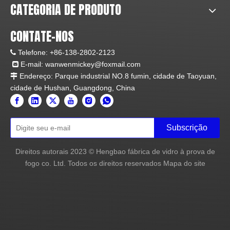
CATEGORIA DE PRODUTO
CONTATE-NOS
Ambiente de fábrica
Telefone:
+86-138-2802-2123

E-mail:
wanwenmickey@foxmail.com

Endereço: Parque industrial NO.8 fumin, cidade de Taoyuan,

cidade de Hushan, Guangdong, China
Subscrição
Direitos autorais
2023
© Hengbao fábrica de vidro à prova de
fogo co. Ltd. Todos os direitos reservados
Mapa do site