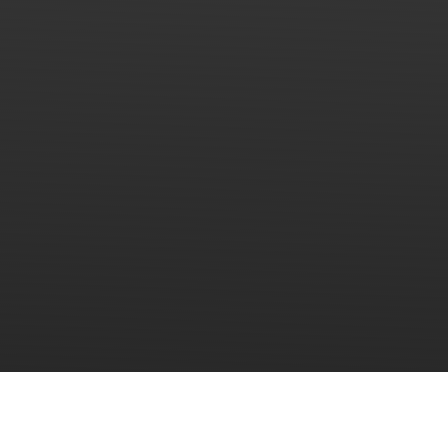
Heshan Hengbao está localizado no Parque Industrial
No.8 Fumin, cidade de Taoyuan, cidade de Heshan,
Guangdong China, cobre uma área de 25.000 metros
quadrados. Com todos os tipos de profissionais e
equipamentos de produção avançados, a Hengbao é
especializada em produtos de vidro à prova de fogo, tais
como: vidro resistente ao fogo, sistema de portas e