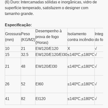
(6) Duro: Intercamadas sólidas e inorgânicas, vidro de
superfície temperado, satisfazem o designer com
tamanho grande.
Especificação:
Desempenho à
Grossura
Peso
Isolamento
Integri
prova de fogo
(mm)
(KG/M2)
contra incêndio
do fogo
(Horas)
10
21
EW120/E120
X
√
15
32.5
EW120/E120/EI30
≤140ºC,≤180ºC
√
21
48
EW120/EI30
≤140ºC,≤180ºC
√
26
52
EI60
≤140ºC,≤180ºC
√
41
82
EI120
≤140ºC,≤180ºC
√