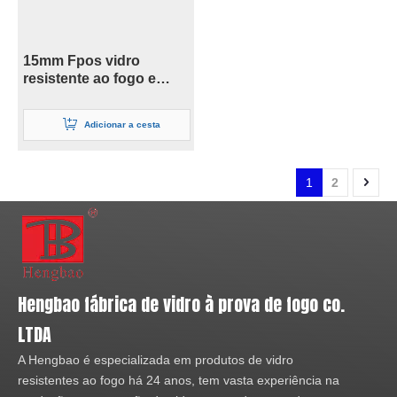
15mm Fpos vidro
resistente ao fogo e
vidro de segurança para
parede de escritório
Adicionar a cesta
1
2
Hengbao fábrica de vidro à prova de fogo co.
LTDA
A Hengbao é especializada em produtos de vidro
resistentes ao fogo há 24 anos, tem vasta experiência na