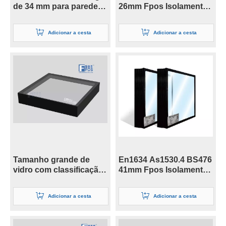
de 34 mm para parede
26mm Fpos Isolamento
sem moldura com junta
resistente ao fogo/Vidro
de topo
de integridade
Adicionar a cesta
Adicionar a cesta
Tamanho grande de
En1634 As1530.4 BS476
vidro com classificação
41mm Fpos Isolamento
de fogo Ei60
resistente ao fogo/Vidro
de integridade
Adicionar a cesta
Adicionar a cesta