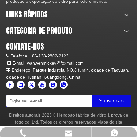
produção e exportação de vidro para todo o mundo.
LINKS RÁPIDOS
CATEGORIA DE PRODUTO
CONTATE-NOS
Telefone:
+86-138-2802-2123

E-mail:
wanwenmickey@foxmail.com

Endereço: Parque industrial NO.8 fumin, cidade de Taoyuan,

cidade de Hushan, Guangdong, China
Subscrição
Direitos autorais
2023
© Hengbao fábrica de vidro à prova de
fogo co. Ltd. Todos os direitos reservados
Mapa do site
wanwenmickey@foxmail.com
+86- 138-2802-2123
+86- 138-2802-2123