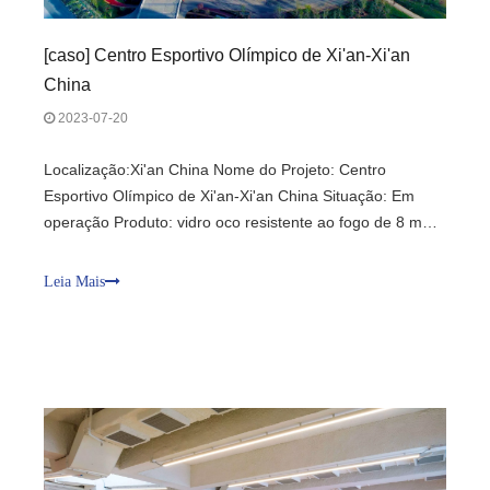
[
caso
]
Centro Esportivo Olímpico de Xi'an-Xi'an
China
2023-07-20
Localização:Xi'an China Nome do Projeto: Centro
Esportivo Olímpico de Xi'an-Xi'an China Situação: Em
operação Produto: vidro oco resistente ao fogo de 8 mm
Padrão:GB 16809-2008/GB 12955-2008 Desempenho:
Classe C à prova de fogo 1.0H Vantagem: Perfis de aço
Leia Mais
para parede cortina de alta precisão, delgados,
sofisticados e de alta precisão, comparáveis ​​aos perfis de
liga de alumínio; equipado com vidro oco resistente ao
fogo de alta qualidade, alta transparência e resistência à
radiação térmica.