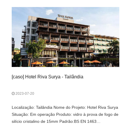
térmica.
[
caso
]
Hotel Riva Surya - Tailândia
2023-07-20
Localização: Tailândia Nome do Projeto: Hotel Riva Surya
Situação: Em operação Produto: vidro à prova de fogo de
silício cristalino de 15mm Padrão:BS EN 1463
Desempenho: Classe EI à prova de fogo 0,5H Vantagem: