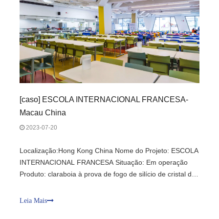
[
caso
]
ESCOLA INTERNACIONAL FRANCESA-
Macau China
2023-07-20
Localização:Hong Kong China Nome do Projeto: ESCOLA
INTERNACIONAL FRANCESA Situação: Em operação
Produto: claraboia à prova de fogo de silício de cristal de
26 mm Padrão:BSEN 1634-1:2008 Desempenho: Classe
EI à prova de fogo 1.0H Vantagem: Atender aos
Leia Mais
requisitos dos padrões da UE no exterior, seguro e fácil