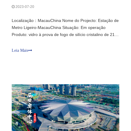
2023-07-20
Localização：MacauChina Nome do Projecto: Estação de
Metro Ligeiro-MacauChina Situação: Em operação
Produto: vidro à prova de fogo de silício cristalino de 21
mm Padrão:BS 476 Parte 20 e 22 Desempenho: Classe
EI à prova de fogo 2.0H Vantagem: Perfis de aço para
Leia Mais
parede cortina de alta precisão, delgados, sofisticados e
de alta precisão, comparáveis ​​aos perfis de liga de
alumínio; equipado com vidro resistente ao fogo de alta
qualidade, alta transparência e resistência à radiação
térmica.