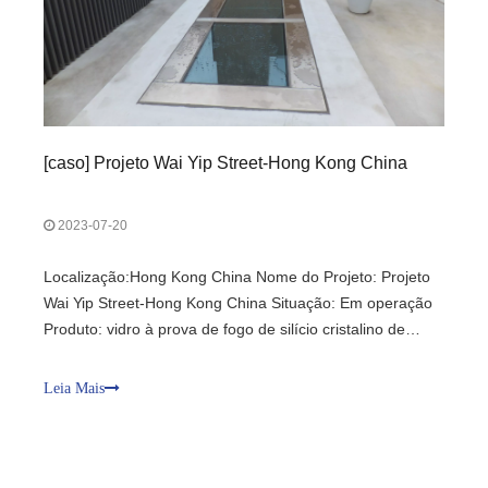
[
caso
]
Projeto Wai Yip Street-Hong Kong China
2023-07-20
Localização:Hong Kong China Nome do Projeto: Projeto
Wai Yip Street-Hong Kong China Situação: Em operação
Produto: vidro à prova de fogo de silício cristalino de
58,04 mm Padrão:BS EN 1634 Desempenho: Classe EI à
prova de fogo 1.0H Vantagem: Perfis de aço para parede
Leia Mais
cortina de alta precisão, delgados, sofisticados e de alta
precisão, comparáveis ​​aos perfis de liga de alumínio;
equipado com vidro oco resistente ao fogo de alta
qualidade, alta transparência e resistência à radiação