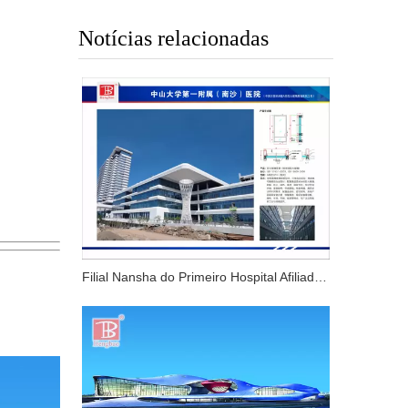
Notícias relacionadas
Filial Nansha do Primeiro Hospital Afiliado da Universidade Sun Yat-sen-GuangZhou China