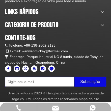
produção e exportação de vidro para todo o mundo.
LINKS RÁPIDOS
CATEGORIA DE PRODUTO
CONTATE-NOS
Telefone:
+86-138-2802-2123

E-mail:
wanwenmickey@foxmail.com

Endereço: Parque industrial NO.8 fumin, cidade de Taoyuan,

cidade de Hushan, Guangdong, China
Subscrição
Direitos autorais
2023
© Hengbao fábrica de vidro à prova de
fogo co. Ltd. Todos os direitos reservados
Mapa do site
wanwenmickey@foxmail.com
+86- 138-2802-2123
+86- 138-2802-2123