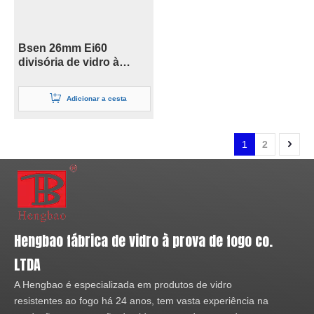
Bsen 26mm Ei60
divisória de vidro à
prova de fogo para Fpos
Adicionar a cesta
1
2
Hengbao fábrica de vidro à prova de fogo co.
LTDA
A Hengbao é especializada em produtos de vidro
resistentes ao fogo há 24 anos, tem vasta experiência na