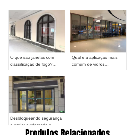
No.8 Fumin, cidade de Taoyuan, cidade de Heshan,
Guangdong China, abrange uma área de 25.000 metros
quadrados. Com todos os tipos de profissionais e
equipamentos de produção avançados, a Hengbao é
especializada em produtos de vidro à prova de fogo, tais
como: vidro resistente ao fogo, sistema de portas e
janelas com vidros corta-fogo, divisórias com vidros
corta-fogo, janelas à prova de fogo e barreira de fumaça,
etc.
Após 20 anos de desenvolvimento constante, a
Hengbao tornou-se com sucesso na vanguarda da
indústria e obteve o reconhecimento nacional com a sua
tecnologia avançada, investigação e desenvolvimento
profissional, produção moderna e qualidade superior. Ao
mesmo tempo, também adquiriu vários prêmios
nacionais, como 'nova empresa de alta tecnologia','As 10
maiores empresas de vidro corta-fogo da China' e
participou da revisão do padrão nacional chinês
(GB15763. 1-2009) sobre vidro resistente ao fogo.