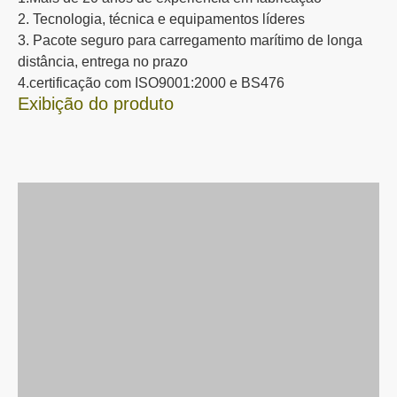
21
48
EW120/EI30
≤140ºC,≤180ºC
√
2
1
B
26
52
EI60
≤140ºC,≤180ºC
√
2
1
B
41
82
EI120
≤140ºC,≤180ºC
√
1
Principais vantagens competitivas:
1.Mais de 20 anos de experiência em fabricação
2. Tecnologia, técnica e equipamentos líderes
3. Pacote seguro para carregamento marítimo de longa
distância, entrega no prazo
4.certificação com ISO9001:2000 e BS476
Exibição do produto