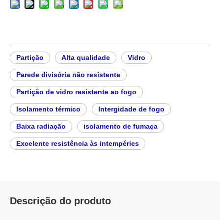
Adicionar a cesta
Tipo:
Vidro à prova d
Estrutura:
Sólido
e fogo
Forma:
Quadrad
o
Função:
Função à prova
Transparência:
Transparen
de fogo
te
Método de process
Rejuntamen
amento:
to
Partição
Alta qualidade
Vidro