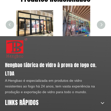
Nossos produtos estão em conformidade com GB
(padrão chinês), BS (padrão britânico), EN (padrão
europeu), AS (padrão australiano) e ASTM (padrão
americano). Todos os nossos relatórios e certificados de
testes de incêndio estão disponíveis mediante
solicitação. Além disso, os nossos produtos são
exportados para todas as partes do nosso país, Hong
Kong, Macau, Taiwan, Grã-Bretanha, França, Espanha e
outros países e regiões. O desenvolvimento da nossa
empresa vem do reconhecimento do cliente.
Com alta qualidade e preço razoável, HENGBAO é
usado em muitos edifícios importantes e nossos projetos
estão espalhados por muitas províncias, como Pequim,
Shangdong, Guangxi, etc.
Partição
Divisória de vidro resistente ao fogo
Parede divisória não resistente