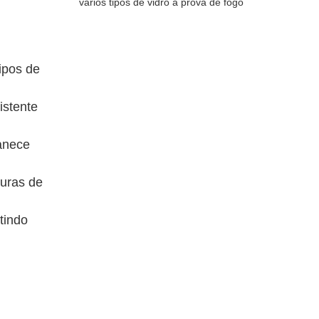
vários tipos de vidro à prova de fogo
tipos de
istente
anece
turas de
tindo