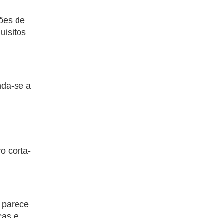
rões de
uisitos
nda-se a
o corta-
o parece
cas e