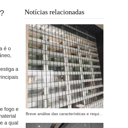
Notícias relacionadas
o?
a é o
âneo,
estiga a
rincipais
de fogo e
Breve análise das características e requisitos funcionais da parede cortina de vidro à prova de fogo
aterial
te a qual