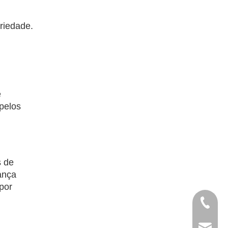
riedade.
e
 pelos
s de
ança
por
+86- 13