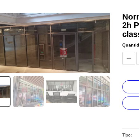
Norm
2h P
clas
Quanti
Tipo: