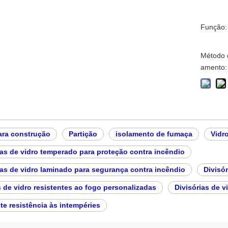
Função:
Método 
amento:
ara construção
Partição
isolamento de fumaça
Vidr
ias de vidro temperado para proteção contra incêndio
ias de vidro laminado para segurança contra incêndio
Divisó
 de vidro resistentes ao fogo personalizadas
Divisórias de v
te resistência às intempéries