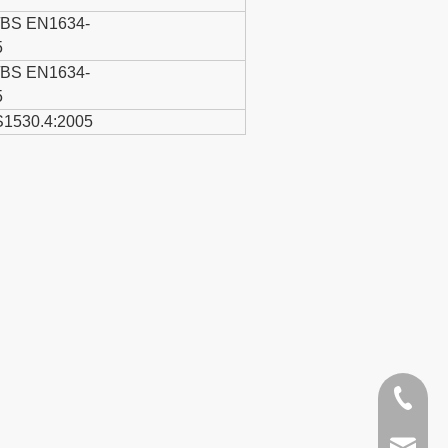
7/BS EN1634-
5
7/BS EN1634-
5
1530.4:2005
+86- 13