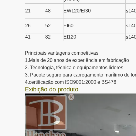
21
48
EW120/EI30
≤14
26
52
EI60
≤14
41
82
EI120
≤14
Principais vantagens competitivas:
1.Mais de 20 anos de experiência em fabricação
2. Tecnologia, técnica e equipamentos líderes
3. Pacote seguro para carregamento marítimo de lon
4.certificação com ISO9001:2000 e BS476
Exibição do produto