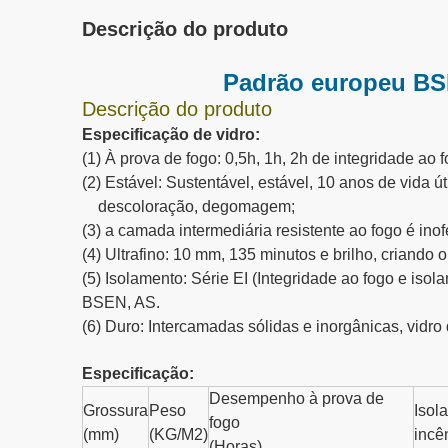
Descrição do produto
Padrão europeu BSE
Descrição do produto
Especificação de vidro:
(1) À prova de fogo: 0,5h, 1h, 2h de integridade ao 
(2) Estável: Sustentável, estável, 10 anos de vida ú
descoloração, degomagem;
(3) a camada intermediária resistente ao fogo é ino
(4) Ultrafino: 10 mm, 135 minutos e brilho, criand
(5) Isolamento: Série EI (Integridade ao fogo e is
BSEN, AS.
(6) Duro: Intercamadas sólidas e inorgânicas, vidr
Especificação:
Desempenho à prova de
Grossura
Peso
Isol
fogo
(mm)
(KG/M2)
incê
(Horas)